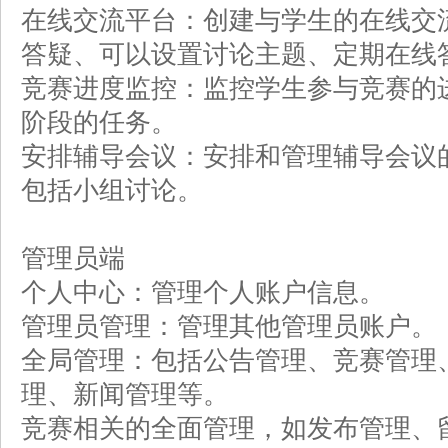
在线交流平台：创建与学生的在线交
答疑、可以设置讨论主题、定期在线
竞赛进度监控：监控学生参与竞赛的
阶段的任务。
安排辅导会议：安排和管理辅导会议
包括小组讨论。
管理员端
个人中心：管理个人账户信息。
管理员管理：管理其他管理员账户。
全局管理：包括公告管理、竞赛管理
理、新闻管理等。
竞赛相关的全面管理，如发布管理、