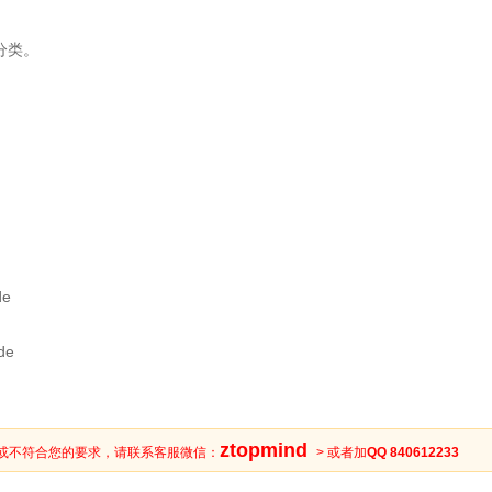
分类。
。
。
de
ode
ztopmind
或不符合您的要求，请联系客服微信：
> 或者加
QQ 840612233