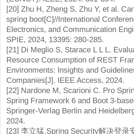
[20]
Zhu H, Zheng S, Zhu Y, et al. Ca
spring boot[C]//International Confere
Electronics, and Communication Eng
SPIE, 2024, 13395: 280-285.
[21]
Di Meglio S, Starace L L L. Eval
Resource Consumption of REST Fra
Environments: Insights and Guideline
Companies[J]. IEEE Access, 2024.
[22]
Nardone M, Scarioni C. Pro Sprin
Spring Framework 6 and Boot 3-based
Springer-Verlag Berlin and Heidel
2024.
[23]
李立猛.Spring Security解决