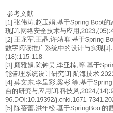
参考文献
[1]
张伟涛,赵玉娟.基于Spring Bo
现[J].网络安全技术与应用,2023,(05):48
[2]
王龙军,王晶,许靖唯.基于Spring B
数字阅读推广系统中的设计与实现[J].内
(18):115-118.
[3]
顾雅娟,陈钟昊,李亚楠,等.基于Spri
能管理系统设计研究[J].航海技术,2023,(0
[4]
莫文东,李呈彩,梁彬,等.基于Sprin
台的研究与应用[J].科技风,2024,(14):9
96.DOI:10.19392/j.cnki.1671-7341.2
[5]
陈蓓蕾,洪年松.基于SpringBoot