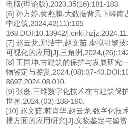
电脑(理论版),2023,35(16):181-183.
[6]
孙方婷,黄燕鹏.大数据背景下岭南古
中建筑,2024,42(11):165-
168.DOI:10.13942/j.cnki.hzjz.2024.11
[7]
赵云龙,郑洁宁,赵文茹.虚拟引擎
可视化的应用[J].三角洲,2024,(26):142
[8]
王国坤.古建筑的保护与发展研究——
物鉴定与鉴赏,2024,(08):37-40.DOI:10.20
8697.2024.08.010.
[9]
张磊.三维数字化技术在古建筑保护与
世界,2024,(03):188-190.
[10]
赵文茹,韩肖华,赵云龙.数字化
播方面的应用研究[J].文物鉴定与鉴赏,2024